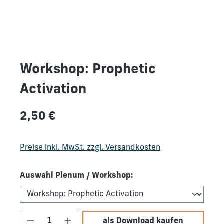
Workshop: Prophetic
Activation
Regulärer Preis:
2,50 €
Preise inkl. MwSt. zzgl. Versandkosten
Auswahl Plenum / Workshop:
Produkt Anzahl: Gib den gewünschten We
als Download kaufen