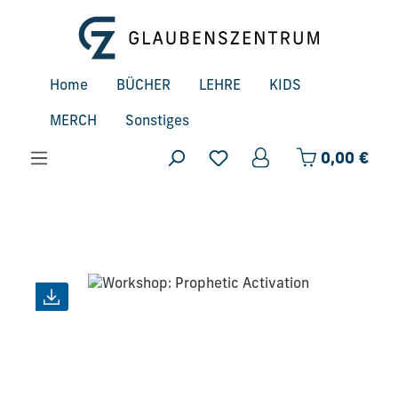
Zum Hauptinhalt springen
Home
BÜCHER
LEHRE
KIDS
MERCH
Sonstiges
Ware
0,00 €
Bildergalerie überspringen