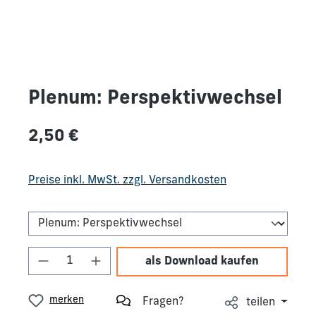
Plenum: Perspektivwechsel
Regulärer Preis:
2,50 €
Preise inkl. MwSt. zzgl. Versandkosten
Produkt Anzahl: Gib den gewünschten We
als Download kaufen
merken
Fragen?
teilen