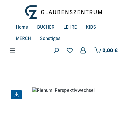
Zum Hauptinhalt springen
Home
BÜCHER
LEHRE
KIDS
MERCH
Sonstiges
Ware
0,00 €
Bildergalerie überspringen