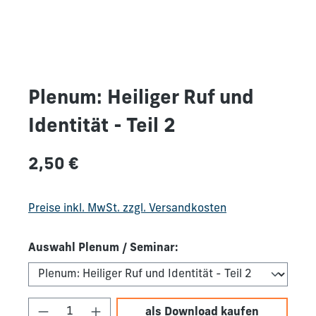
Plenum: Heiliger Ruf und
Identität - Teil 2
Regulärer Preis:
2,50 €
Preise inkl. MwSt. zzgl. Versandkosten
Auswahl Plenum / Seminar:
Produkt Anzahl: Gib den gewünschten We
als Download kaufen