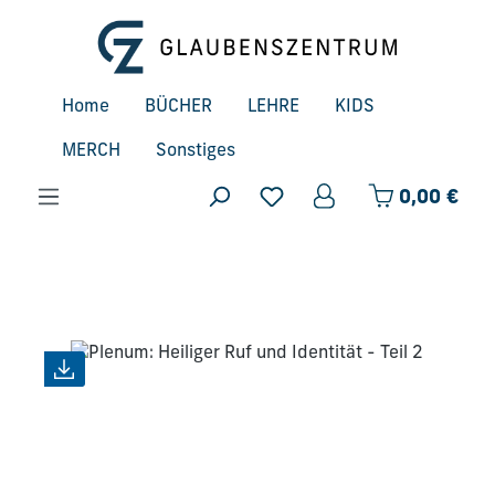
Zum Hauptinhalt springen
Home
BÜCHER
LEHRE
KIDS
MERCH
Sonstiges
Ware
0,00 €
Bildergalerie überspringen