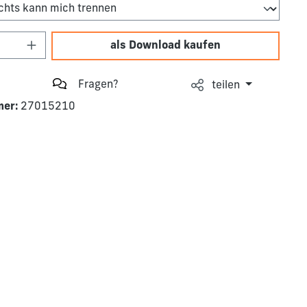
Anzahl: Gib den gewünschten Wert ein o
als Download kaufen
Fragen?
teilen
mer:
27015210