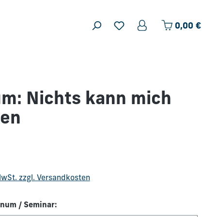
Ware
0,00 €
m: Nichts kann mich
nen
is:
 MwSt. zzgl. Versandkosten
num / Seminar: