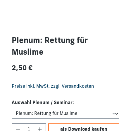
Plenum: Rettung für
Muslime
Regulärer Preis:
2,50 €
Preise inkl. MwSt. zzgl. Versandkosten
Auswahl Plenum / Seminar:
Produkt Anzahl: Gib den gewünschten We
als Download kaufen