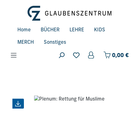
Zum Hauptinhalt springen
Home
BÜCHER
LEHRE
KIDS
MERCH
Sonstiges
Ware
0,00 €
Bildergalerie überspringen