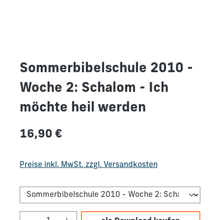
Sommerbibelschule 2010 -
Woche 2: Schalom - Ich
möchte heil werden
Regulärer Preis:
16,90 €
Preise inkl. MwSt. zzgl. Versandkosten
Produkt Anzahl: Gib den gewünschten We