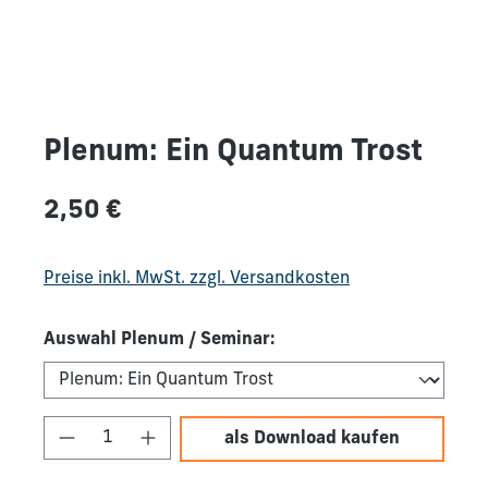
Plenum: Ein Quantum Trost
Regulärer Preis:
2,50 €
Preise inkl. MwSt. zzgl. Versandkosten
Auswahl Plenum / Seminar:
Produkt Anzahl: Gib den gewünschten We
als Download kaufen