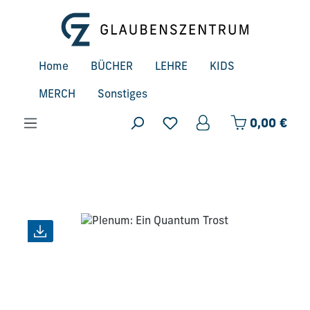
Zum Hauptinhalt springen
Home
BÜCHER
LEHRE
KIDS
MERCH
Sonstiges
Ware
0,00 €
Bildergalerie überspringen