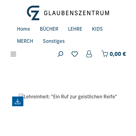
Zum Hauptinhalt springen
Home
BÜCHER
LEHRE
KIDS
MERCH
Sonstiges
Ware
0,00 €
Bildergalerie überspringen