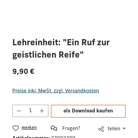
Lehreinheit: "Ein Ruf zur
geistlichen Reife"
Regulärer Preis:
9,90 €
Preise inkl. MwSt. zzgl. Versandkosten
Produkt Anzahl: Gib den gewünschten We
als Download kaufen
merken
Fragen?
teilen