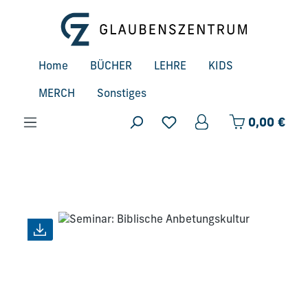
Zum Hauptinhalt springen
Home
BÜCHER
LEHRE
KIDS
MERCH
Sonstiges
Ware
0,00 €
Bildergalerie überspringen