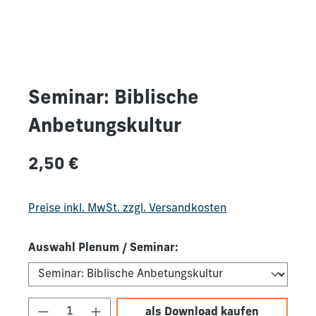
Seminar: Biblische
Anbetungskultur
Regulärer Preis:
2,50 €
Preise inkl. MwSt. zzgl. Versandkosten
Auswahl Plenum / Seminar:
Produkt Anzahl: Gib den gewünschten We
als Download kaufen