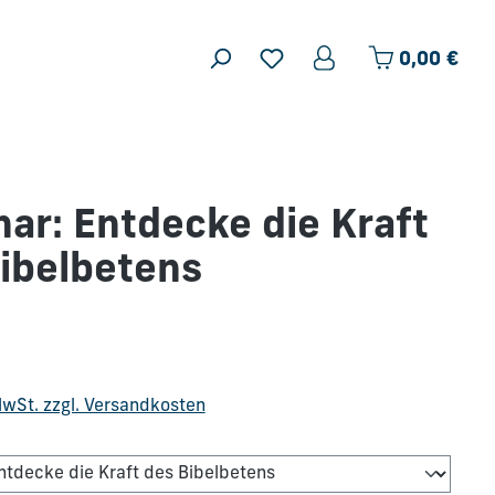
Ware
0,00 €
ar: Entdecke die Kraft
ibelbetens
is:
 MwSt. zzgl. Versandkosten