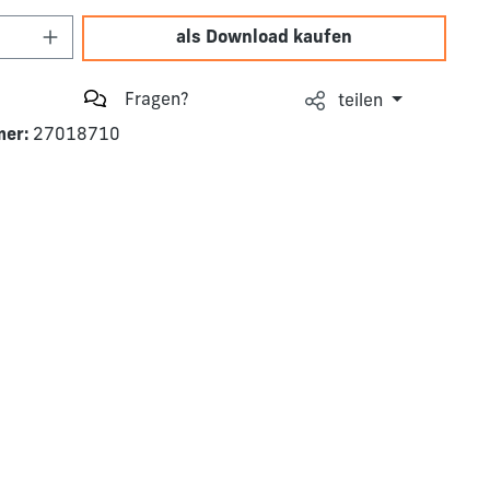
Anzahl: Gib den gewünschten Wert ein o
als Download kaufen
Fragen?
teilen
mer:
27018710