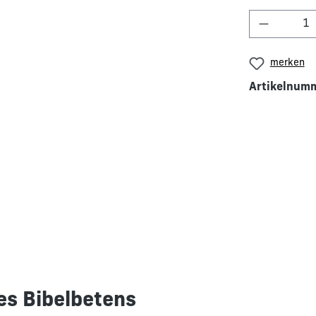
Produkt 
merken
Artikelnum
es Bibelbetens