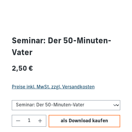
Seminar: Der 50-Minuten-
Vater
Regulärer Preis:
2,50 €
Preise inkl. MwSt. zzgl. Versandkosten
Produkt Anzahl: Gib den gewünschten We
als Download kaufen