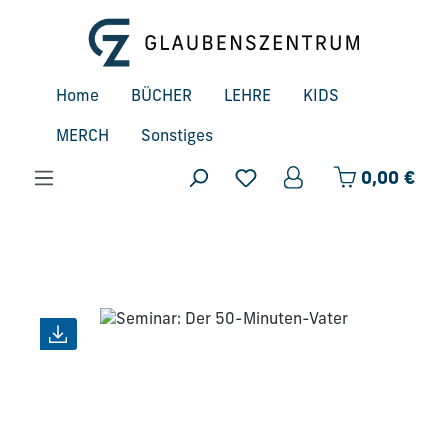
Zum Hauptinhalt springen
Home
BÜCHER
LEHRE
KIDS
MERCH
Sonstiges
Ware
0,00 €
Bildergalerie überspringen