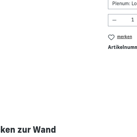
Produkt 
merken
Artikelnum
cken zur Wand