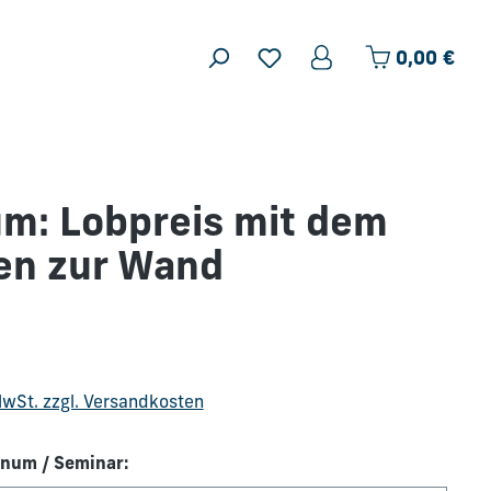
Ware
0,00 €
m: Lobpreis mit dem
en zur Wand
is:
 MwSt. zzgl. Versandkosten
num / Seminar: