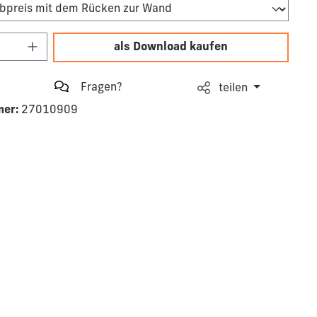
Anzahl: Gib den gewünschten Wert ein o
als Download kaufen
Fragen?
teilen
mer:
27010909