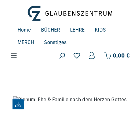
Zum Hauptinhalt springen
Home
BÜCHER
LEHRE
KIDS
MERCH
Sonstiges
Ware
0,00 €
Bildergalerie überspringen