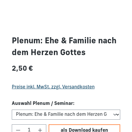
Plenum: Ehe & Familie nach
dem Herzen Gottes
Regulärer Preis:
2,50 €
Preise inkl. MwSt. zzgl. Versandkosten
Auswahl Plenum / Seminar:
Produkt Anzahl: Gib den gewünschten We
als Download kaufen