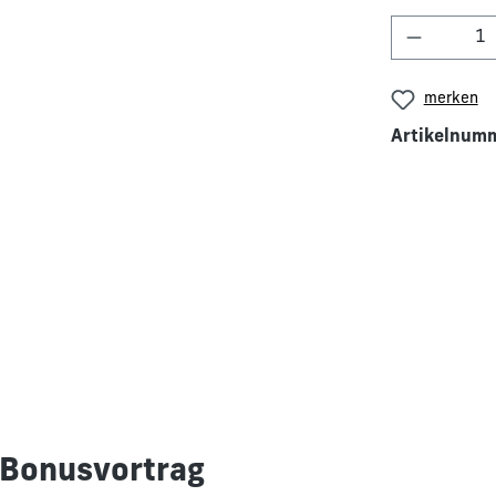
Produkt 
merken
Artikelnum
 Bonusvortrag