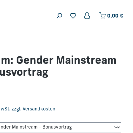
Ware
0,00 €
um: Gender Mainstream
usvortrag
is:
 MwSt. zzgl. Versandkosten