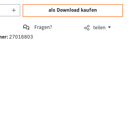
Anzahl: Gib den gewünschten Wert ein o
als Download kaufen
Fragen?
teilen
mer:
27016803