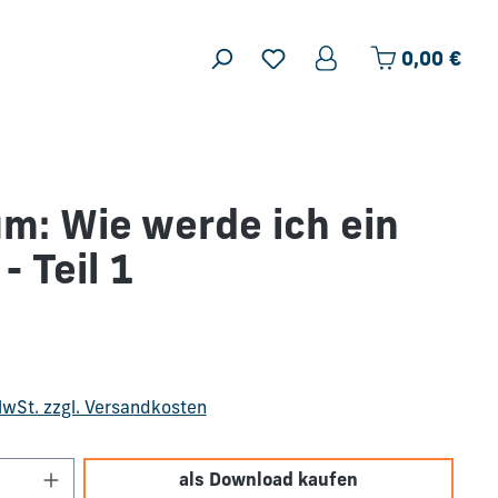
Ware
0,00 €
m: Wie werde ich ein
- Teil 1
is:
 MwSt. zzgl. Versandkosten
Anzahl: Gib den gewünschten Wert ein o
als Download kaufen