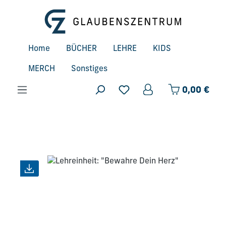
Zum Hauptinhalt springen
Home
BÜCHER
LEHRE
KIDS
MERCH
Sonstiges
Ware
0,00 €
Bildergalerie überspringen