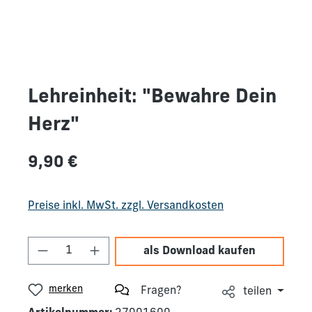
Lehreinheit: "Bewahre Dein
Herz"
Regulärer Preis:
9,90 €
Preise inkl. MwSt. zzgl. Versandkosten
Produkt Anzahl: Gib den gewünschten We
als Download kaufen
merken
Fragen?
teilen