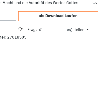
Anzahl: Gib den gewünschten Wert ein o
als Download kaufen
Fragen?
teilen
mer:
27018505