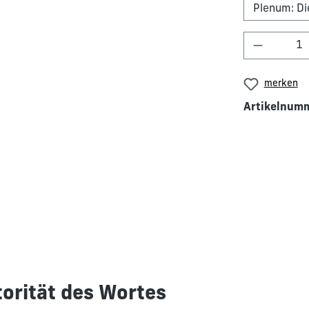
Produkt 
merken
Artikelnum
torität des Wortes