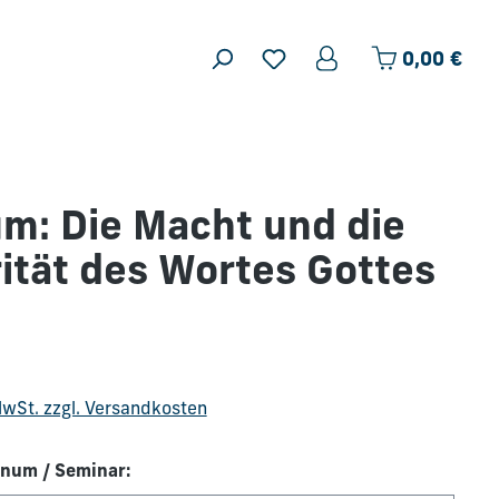
Ware
0,00 €
m: Die Macht und die
ität des Wortes Gottes
is:
 MwSt. zzgl. Versandkosten
num / Seminar: