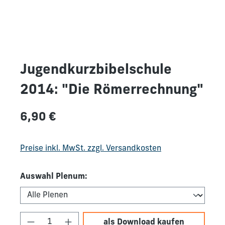
Jugendkurzbibelschule
2014: "Die Römerrechnung"
Regulärer Preis:
6,90 €
Preise inkl. MwSt. zzgl. Versandkosten
Auswahl Plenum:
Produkt Anzahl: Gib den gewünschten We
als Download kaufen