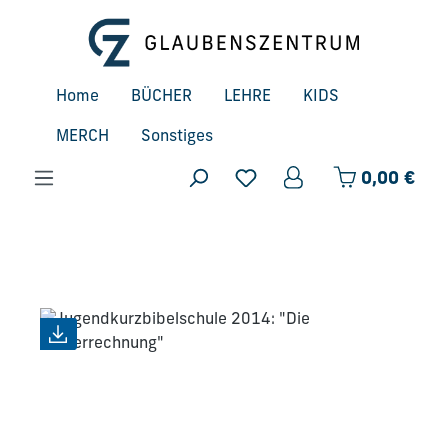
Zum Hauptinhalt springen
Home
BÜCHER
LEHRE
KIDS
MERCH
Sonstiges
Ware
0,00 €
Bildergalerie überspringen