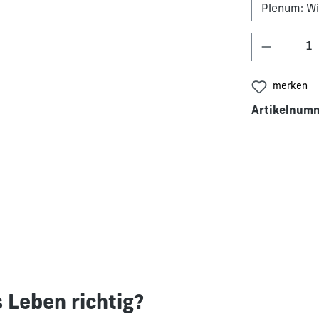
Produkt 
merken
Artikelnum
 Leben richtig?