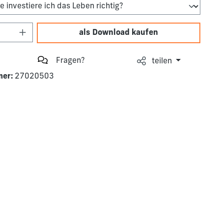
Anzahl: Gib den gewünschten Wert ein o
als Download kaufen
Fragen?
teilen
mer:
27020503