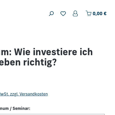
Ware
0,00 €
m: Wie investiere ich
eben richtig?
is:
 MwSt. zzgl. Versandkosten
num / Seminar: