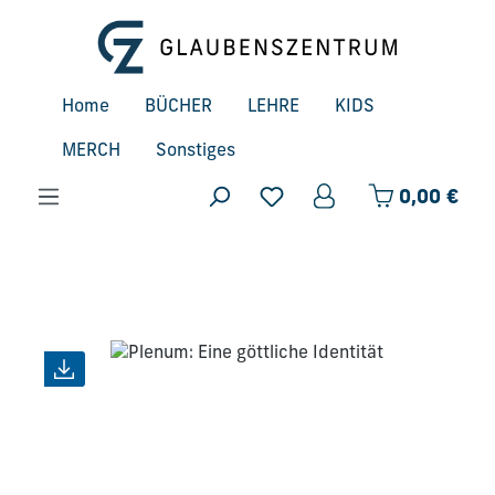
Zum Hauptinhalt springen
Home
BÜCHER
LEHRE
KIDS
MERCH
Sonstiges
Ware
0,00 €
Bildergalerie überspringen