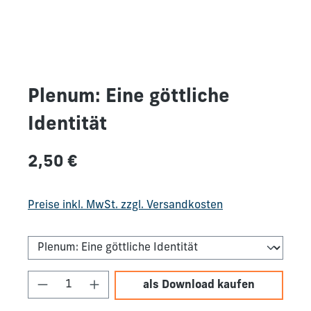
Plenum: Eine göttliche
Identität
Regulärer Preis:
2,50 €
Preise inkl. MwSt. zzgl. Versandkosten
Produkt Anzahl: Gib den gewünschten We
als Download kaufen