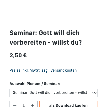
Seminar: Gott will dich
vorbereiten - willst du?
Regulärer Preis:
2,50 €
Preise inkl. MwSt. zzgl. Versandkosten
Auswahl Plenum / Seminar:
Produkt Anzahl: Gib den gewünschten We
als Download kaufen