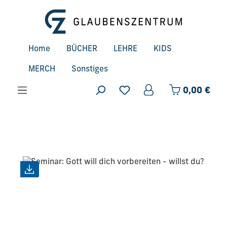
Zum Hauptinhalt springen
Home
BÜCHER
LEHRE
KIDS
MERCH
Sonstiges
Ware
0,00 €
Bildergalerie überspringen