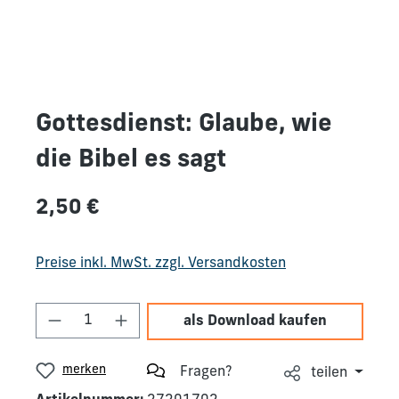
Gottesdienst: Glaube, wie
die Bibel es sagt
Regulärer Preis:
2,50 €
Preise inkl. MwSt. zzgl. Versandkosten
Produkt Anzahl: Gib den gewünschten We
als Download kaufen
merken
Fragen?
teilen