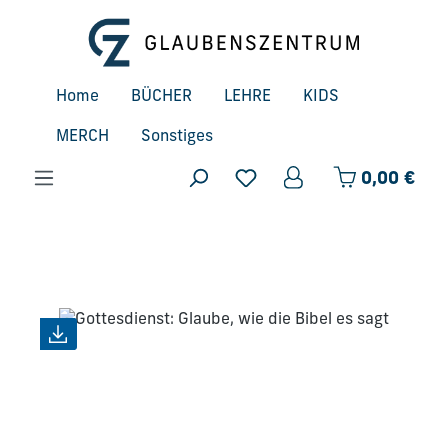
Zum Hauptinhalt springen
Home
BÜCHER
LEHRE
KIDS
MERCH
Sonstiges
Ware
0,00 €
Bildergalerie überspringen