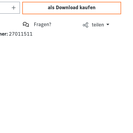
Anzahl: Gib den gewünschten Wert ein o
als Download kaufen
Fragen?
teilen
mer:
27011511