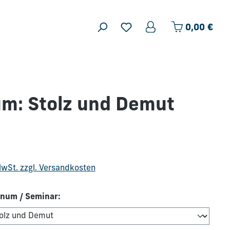
Ware
0,00 €
m: Stolz und Demut
is:
 MwSt. zzgl. Versandkosten
num / Seminar: