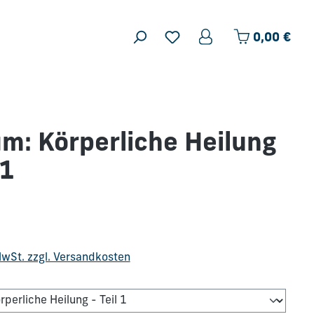
Ware
0,00 €
m: Körperliche Heilung
 1
is:
 MwSt. zzgl. Versandkosten