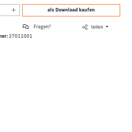
Anzahl: Gib den gewünschten Wert ein o
als Download kaufen
Fragen?
teilen
mer:
27011001