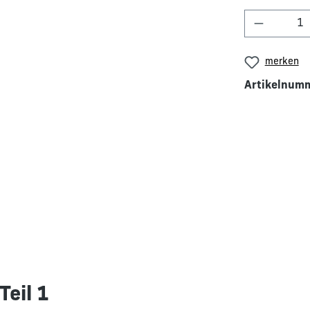
Produkt 
merken
Artikelnum
Teil 1