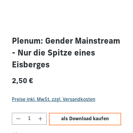
Plenum: Gender Mainstream
- Nur die Spitze eines
Eisberges
Regulärer Preis:
2,50 €
Preise inkl. MwSt. zzgl. Versandkosten
Produkt Anzahl: Gib den gewünschten We
als Download kaufen