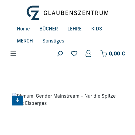
Zum Hauptinhalt springen
Home
BÜCHER
LEHRE
KIDS
MERCH
Sonstiges
Ware
0,00 €
Bildergalerie überspringen