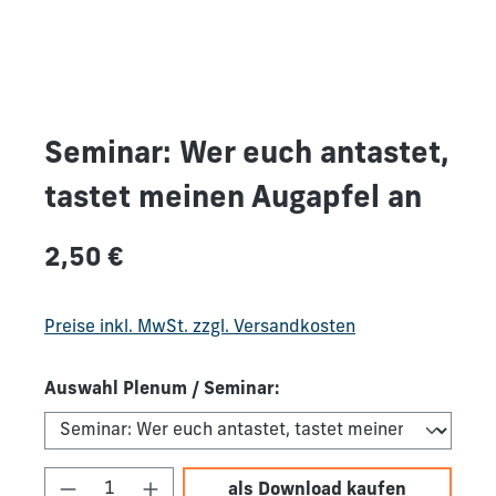
Seminar: Wer euch antastet,
tastet meinen Augapfel an
Regulärer Preis:
2,50 €
Preise inkl. MwSt. zzgl. Versandkosten
Auswahl Plenum / Seminar:
Produkt Anzahl: Gib den gewünschten We
als Download kaufen