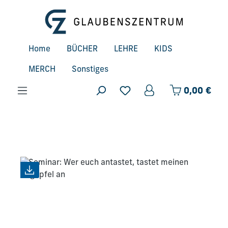
Zum Hauptinhalt springen
Home
BÜCHER
LEHRE
KIDS
MERCH
Sonstiges
Ware
0,00 €
Bildergalerie überspringen