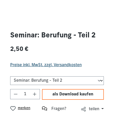
Seminar: Berufung - Teil 2
Regulärer Preis:
2,50 €
Preise inkl. MwSt. zzgl. Versandkosten
Produkt Anzahl: Gib den gewünschten We
als Download kaufen
merken
Fragen?
teilen