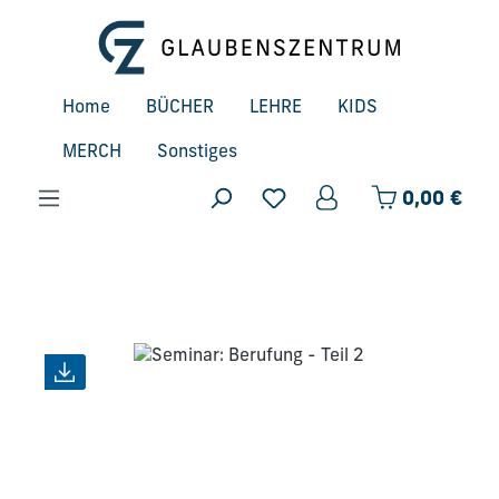
Zum Hauptinhalt springen
Home
BÜCHER
LEHRE
KIDS
MERCH
Sonstiges
Ware
0,00 €
Bildergalerie überspringen