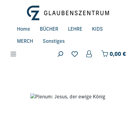
Zum Hauptinhalt springen
Home
BÜCHER
LEHRE
KIDS
MERCH
Sonstiges
Ware
0,00 €
Bildergalerie überspringen