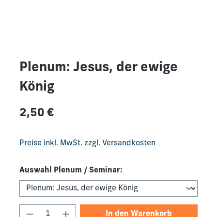
Plenum: Jesus, der ewige
König
Regulärer Preis:
2,50 €
Preise inkl. MwSt. zzgl. Versandkosten
Auswahl Plenum / Seminar:
Produkt Anzahl: Gib den gewünschten We
In den Warenkorb