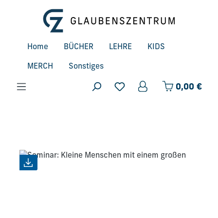
Zum Hauptinhalt springen
Home
BÜCHER
LEHRE
KIDS
MERCH
Sonstiges
Ware
0,00 €
Bildergalerie überspringen