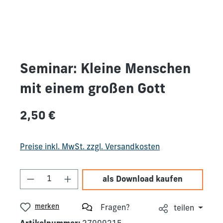
Seminar: Kleine Menschen
mit einem großen Gott
Regulärer Preis:
2,50 €
Preise inkl. MwSt. zzgl. Versandkosten
Produkt Anzahl: Gib den gewünschten We
als Download kaufen
merken
Fragen?
teilen