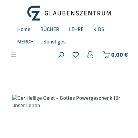
Zum Hauptinhalt springen
Home
BÜCHER
LEHRE
KIDS
MERCH
Sonstiges
Ware
0,00 €
Bildergalerie überspringen