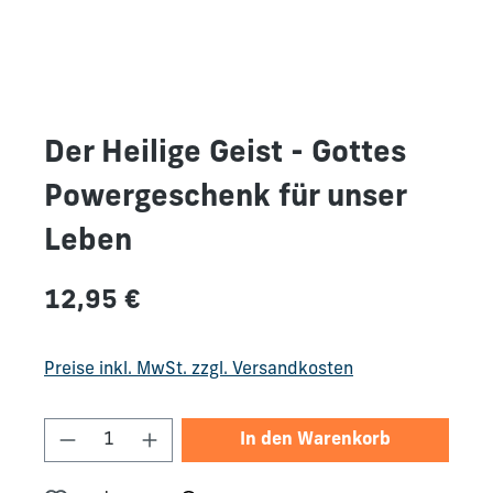
Der Heilige Geist - Gottes
Powergeschenk für unser
Leben
Regulärer Preis:
12,95 €
Preise inkl. MwSt. zzgl. Versandkosten
Produkt Anzahl: Gib den gewünschten We
In den Warenkorb