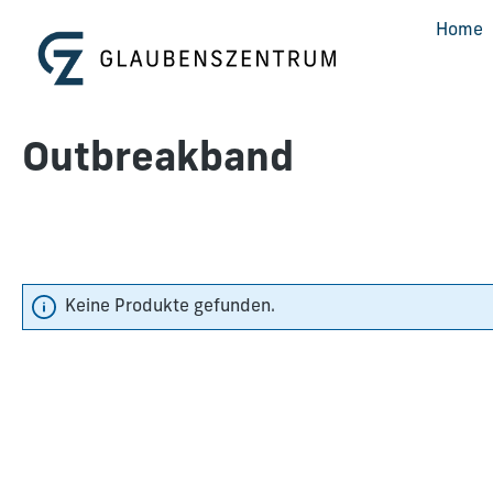
m Hauptinhalt springen
Zur Suche springen
Zur Hauptnavigation springen
Home
Outbreakband
Keine Produkte gefunden.