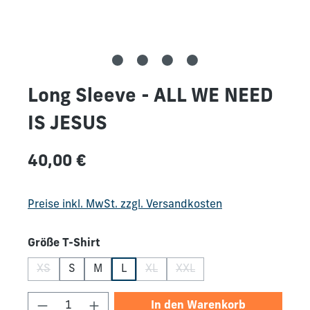
Long Sleeve - ALL WE NEED
IS JESUS
Regulärer Preis:
40,00 €
Preise inkl. MwSt. zzgl. Versandkosten
auswählen
Größe T-Shirt
XS
S
M
L
XL
XXL
(Diese Option ist zurzeit nicht verfügbar.)
(Diese Option ist zurzeit nicht verfü
(Diese Option ist zurzeit nic
Produkt Anzahl: Gib den gewünschten We
In den Warenkorb