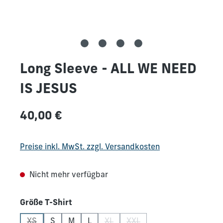
Long Sleeve - ALL WE NEED
IS JESUS
Regulärer Preis:
40,00 €
Preise inkl. MwSt. zzgl. Versandkosten
Nicht mehr verfügbar
auswählen
Größe T-Shirt
XS
S
M
L
XL
XXL