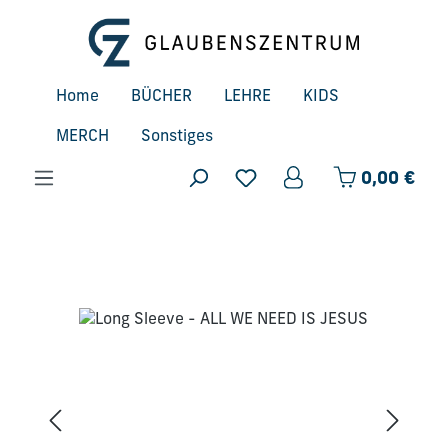
Zum Hauptinhalt springen
Home
BÜCHER
LEHRE
KIDS
MERCH
Sonstiges
Ware
0,00 €
Bildergalerie überspringen