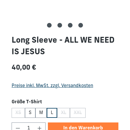
Long Sleeve - ALL WE NEED
IS JESUS
Regulärer Preis:
40,00 €
Preise inkl. MwSt. zzgl. Versandkosten
auswählen
Größe T-Shirt
XS
S
M
L
XL
XXL
(Diese Option ist zurzeit nicht verfügbar.)
(Diese Option ist zurzeit nicht verfü
(Diese Option ist zurzeit nic
Produkt Anzahl: Gib den gewünschten We
In den Warenkorb