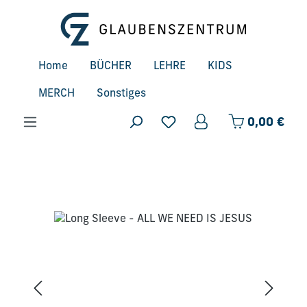
Zum Hauptinhalt springen
Home
BÜCHER
LEHRE
KIDS
MERCH
Sonstiges
Ware
0,00 €
Bildergalerie überspringen