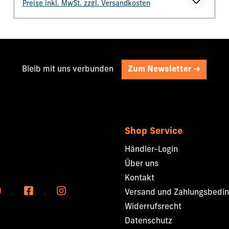
Preise inkl. MwSt. zzgl. Versandkosten
Jerusalem« zu schauen. Die Videos sind
zugänglich auf glaubenszentrum.de/18stunden
Bleib mit uns verbunden
Zum Newsletter ->
Shop Service
Händler-Login
Über uns
Kontakt
Versand und Zahlungsbedi
Widerrufsrecht
Datenschutz