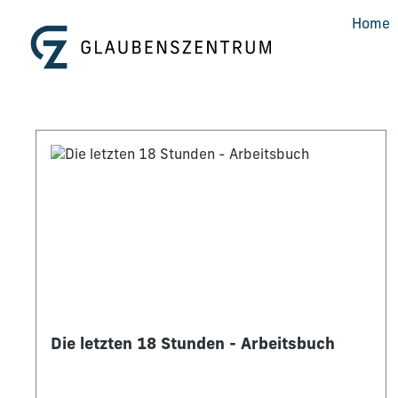
m Hauptinhalt springen
Zur Suche springen
Zur Hauptnavigation springen
Home
Die letzten 18 Stunden - Arbeitsbuch