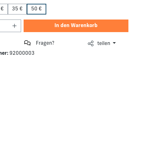
 €
35 €
50 €
Anzahl: Gib den gewünschten Wert ein o
In den Warenkorb
Fragen?
teilen
mer:
92000003