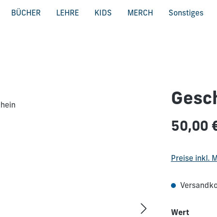
BÜCHER
LEHRE
KIDS
MERCH
Sonstiges
Gesc
Regulärer Pre
50,00 
Preise inkl.
Versandko
auswä
Wert