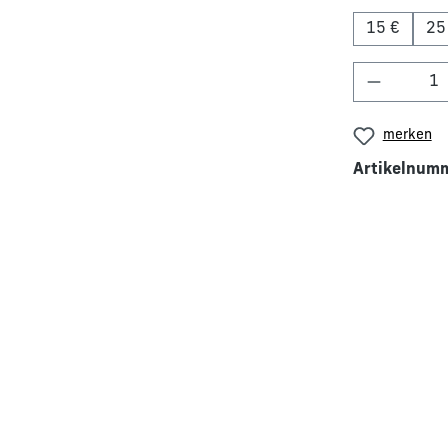
15 €
25
Produkt 
merken
Artikelnum